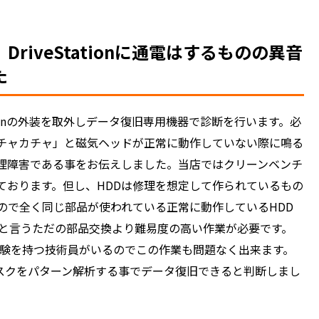
iveStationに通電はするものの異音
た
tionの外装を取外しデータ復旧専用機器で診断を行います。必
ら「カチャカチャ」と磁気ヘッドが正常に動作していない際に鳴る
理障害である事をお伝えしました。当店ではクリーンベンチ
ております。但し、HDDは修理を想定して作られているもの
ので全く同じ部品が使われている正常に動作しているHDD
ると言うただの部品交換より難易度の高い作業が必要です。
経験を持つ技術員がいるのでこの作業も問題なく出来ます。
スクをパターン解析する事でデータ復旧できると判断しまし