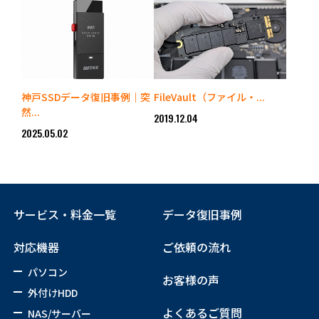
神戸SSDデータ復旧事例｜突
FileVault（ファイル・...
然...
2019.12.04
2025.05.02
サービス・料金一覧
データ復旧事例
対応機器
ご依頼の流れ
パソコン
お客様の声
外付けHDD
よくあるご質問
NAS/サーバー