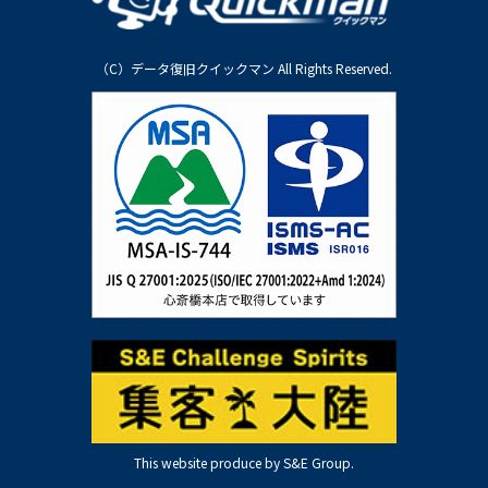
（C）データ復旧クイックマン All Rights Reserved.
This website produce by S&E Group.