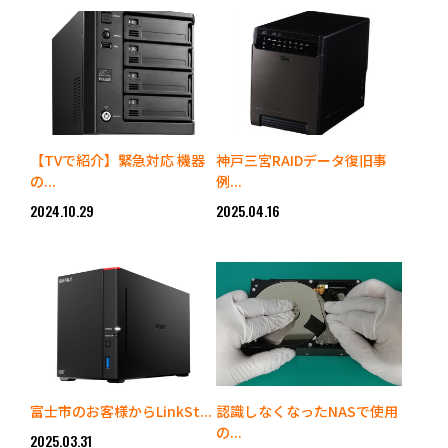
【TVで紹介】緊急対応 機器
神戸三宮RAIDデータ復旧事
の...
例...
2024.10.29
2025.04.16
富士市のお客様からLinkSt...
認識しなくなったNASで使用
の...
2025.03.31