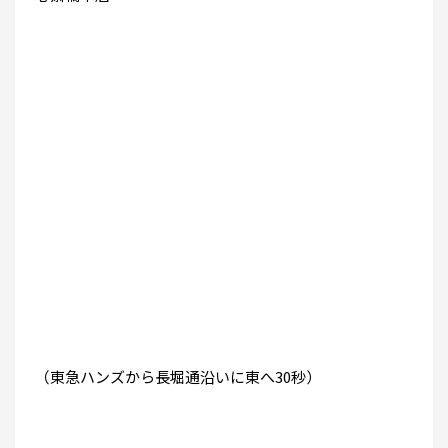
（東急ハンズから長堀通沿いに東へ30秒）