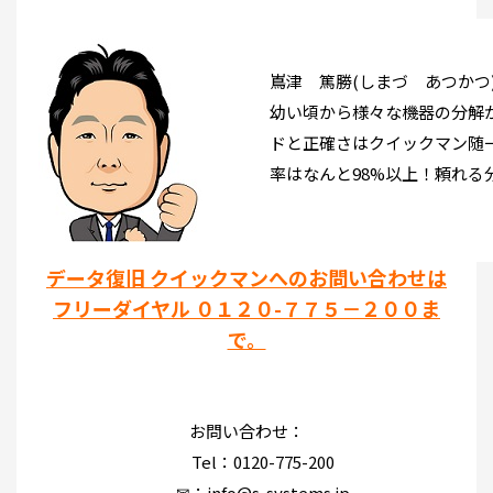
嶌津 篤勝(しまづ あつかつ
幼い頃から様々な機器の分解
ドと正確さはクイックマン随
率はなんと98%以上！頼れる
データ復旧 クイックマンへのお問い合わせは
フリーダイヤル ０１２０-７７５－２００ま
で。
お問い合わせ：
Tel：0120-775-200
✉：info@s-systems.jp