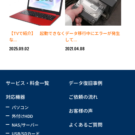
【TVで紹介】 起動できなく
データ移行中にエラーが発生
な...
して...
2025.09.02
2021.04.08
サービス・料金一覧
データ復旧事例
対応機器
ご依頼の流れ
パソコン
お客様の声
外付けHDD
よくあるご質問
NAS/サーバー
USB/SDカード