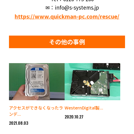
✉：info@s-systems.jp
https://www.quickman-pc.com/rescue/
その他の事例
アクセスができなくなったラ
WesternDigital製...
ンデ...
2020.10.27
2021.08.03