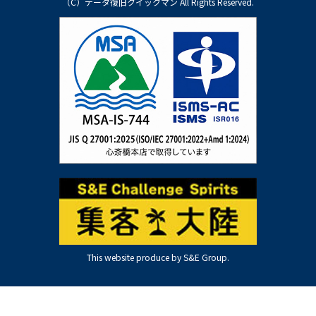
（C）データ復旧クイックマン All Rights Reserved.
This website produce by S&E Group.