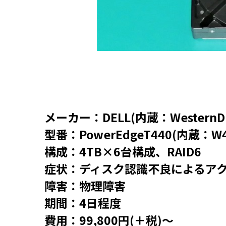
メーカー：DELL(内蔵：WesternDig
型番：PowerEdgeT440(内蔵：W4
構成：4TB×6台構成、RAID6
症状：ディスク認識不良によるア
障害：物理障害
期間：4日程度
費用：99,800円(＋税)～