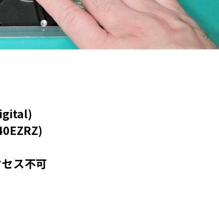
ital)
0EZRZ)
クセス不可